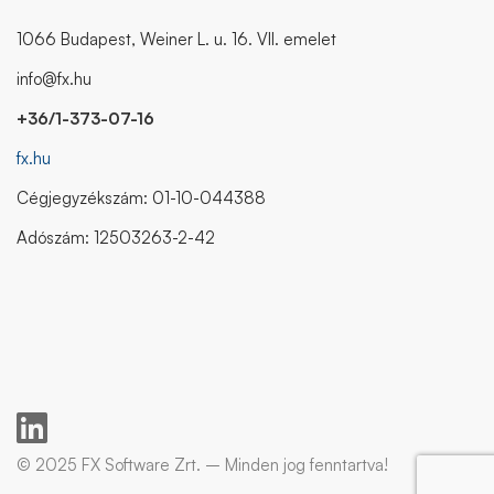
1066 Budapest, Weiner L. u. 16. VII. emelet
info@fx.hu
+36/1-373-07-16
fx.hu
Cégjegyzékszám: 01-10-044388
Adószám: 12503263-2-42
© 2025 FX Software Zrt. – Minden jog fenntartva!