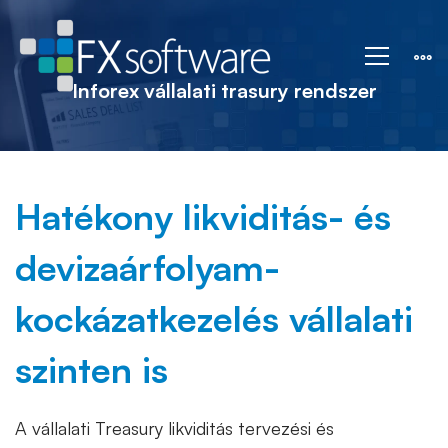
InFoRex
vállalati
Inforex vállalati trasury rendszer
treasury
Hatékony likviditás- és
rendszer
devizaárfolyam-
kockázatkezelés vállalati
szinten is
A vállalati Treasury likviditás tervezési és