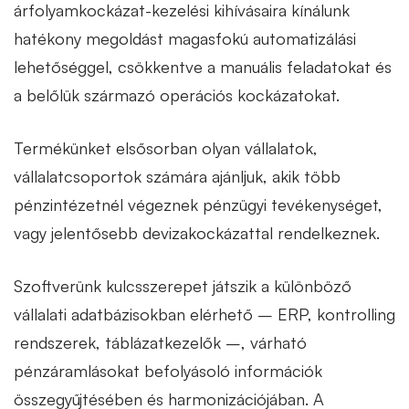
árfolyamkockázat-kezelési kihívásaira kínálunk
hatékony megoldást magasfokú automatizálási
lehetőséggel, csökkentve a manuális feladatokat és
a belőlük származó operációs kockázatokat.
Termékünket elsősorban olyan vállalatok,
vállalatcsoportok számára ajánljuk, akik több
pénzintézetnél végeznek pénzügyi tevékenységet,
vagy jelentősebb devizakockázattal rendelkeznek.
Szoftverünk kulcsszerepet játszik a különböző
vállalati adatbázisokban elérhető – ERP, kontrolling
rendszerek, táblázatkezelők –, várható
pénzáramlásokat befolyásoló információk
összegyűjtésében és harmonizációjában. A