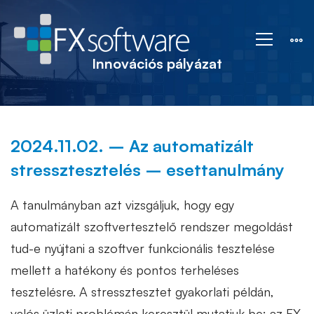
Innovációs
pályázat
Innovációs pályázat
2024.11.02. – Az automatizált
stressztesztelés – esettanulmány
A tanulmányban azt vizsgáljuk, hogy egy
automatizált szoftvertesztelő rendszer megoldást
tud-e nyújtani a szoftver funkcionális tesztelése
mellett a hatékony és pontos terheléses
tesztelésre. A stressztesztet gyakorlati példán,
valós üzleti problémán keresztül mutatjuk be: az FX