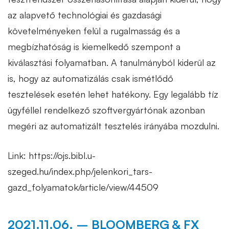
az alapvető technológiai és gazdasági
követelményeken felül a rugalmasság és a
megbízhatóság is kiemelkedő szempont a
kiválasztási folyamatban. A tanulmányból kiderül az
is, hogy az automatizálás csak ismétlődő
tesztelések esetén lehet hatékony. Egy legalább tíz
ügyféllel rendelkező szoftvergyártónak azonban
megéri az automatizált tesztelés irányába mozdulni.
Link: https://ojs.bibl.u-
szeged.hu/index.php/jelenkori_tars-
gazd_folyamatok/article/view/44509
2021.11.06. – BLOOMBERG & FX