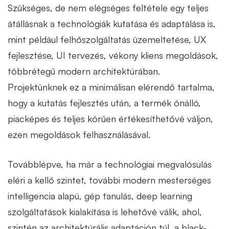
Szükséges, de nem elégséges feltétele egy teljes
átállásnak a technológiák kutatása és adaptálása is,
mint például felhőszolgáltatás üzemeltetése, UX
fejlesztése, UI tervezés, vékony kliens megoldások,
többrétegű modern architektúrában.
Projektünknek ez a minimálisan elérendő tartalma,
hogy a kutatás fejlesztés után, a termék önálló,
piacképes és teljes körűen értékesíthetővé váljon,
ezen megoldások felhasználásával.
Továbblépve, ha már a technológiai megvalósulás
eléri a kellő szintet, további modern mesterséges
intelligencia alapú, gép tanulás, deep learning
szolgáltatások kialakítása is lehetővé válik, ahol,
szintén az architektúrális adaptáción túl, a black-