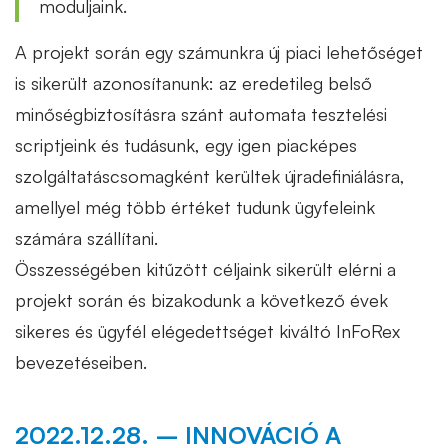
moduljaink.
A projekt során egy számunkra új piaci lehetőséget
is sikerült azonosítanunk: az eredetileg belső
minőségbiztosításra szánt automata tesztelési
scriptjeink és tudásunk, egy igen piacképes
szolgáltatáscsomagként kerültek újradefiniálásra,
amellyel még több értéket tudunk ügyfeleink
számára szállítani.
Összességében kitűzött céljaink sikerült elérni a
projekt során és bizakodunk a következő évek
sikeres és ügyfél elégedettséget kiváltó InFoRex
bevezetéseiben.
2022.12.28. – INNOVÁCIÓ A