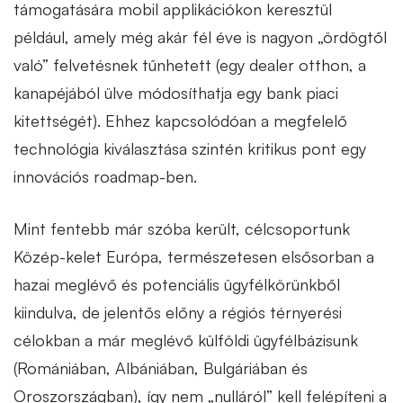
támogatására mobil applikációkon keresztül
például, amely még akár fél éve is nagyon „ördögtől
való” felvetésnek tűnhetett (egy dealer otthon, a
kanapéjából ülve módosíthatja egy bank piaci
kitettségét). Ehhez kapcsolódóan a megfelelő
technológia kiválasztása szintén kritikus pont egy
innovációs roadmap-ben.
Mint fentebb már szóba került, célcsoportunk
Közép-kelet Európa, természetesen elsősorban a
hazai meglévő és potenciális ügyfélkörünkből
kiindulva, de jelentős előny a régiós térnyerési
célokban a már meglévő külföldi ügyfélbázisunk
(Romániában, Albániában, Bulgáriában és
Oroszországban), így nem „nulláról” kell felépíteni a