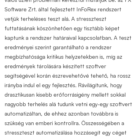
Software Zrt. által fejlesztett InFoRex rendszert
vetjük terheléses teszt alá. A stresszteszt
futtatásának köszönhetően egy tisztább képet
kaptunk a rendszer határaival kapcsolatban. A teszt
eredményei szerint garantálható a rendszer
megbízhatósága kritikus helyzetekben is, míg az
eredmények tárolására készített szoftver
segítségével korán észrevehetővé tehető, ha rossz
irányba indul el egy fejlesztés. Rávilágítunk, hogy
drasztikusan kisebb erőforrásigény mellett sokkal
nagyobb terhelés alá tudunk vetni egy-egy szoftvert
automatizáltan, de ehhez azonban továbbra is
szükség van emberi kontrollra. Összességében a
stresszteszt automatizálása hozzásegít egy céget