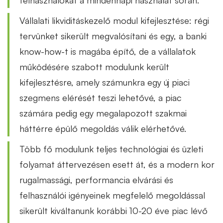
felhasználókat a mindennapi használat során.
Vállalati likviditáskezelő modul kifejlesztése: régi
tervünket sikerült megvalósítani és egy, a banki
know-how-t is magába építő, de a vállalatok
működésére szabott modulunk került
kifejlesztésre, amely számunkra egy új piaci
szegmens elérését teszi lehetővé, a piac
számára pedig egy megalapozott szakmai
háttérre épülő megoldás válik elérhetővé.
Több fő modulunk teljes technológiai és üzleti
folyamat áttervezésen esett át, és a modern kor
rugalmassági, performancia elvárási és
felhasználói igényeinek megfelelő megoldással
sikerült kiváltanunk korábbi 10-20 éve piac lévő