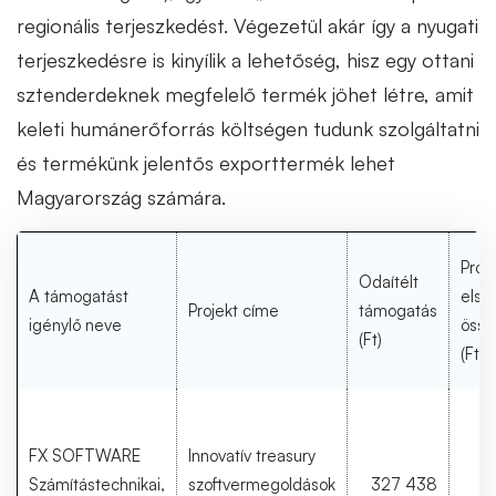
regionális terjeszkedést. Végezetül akár így a nyugati
terjeszkedésre is kinyílik a lehetőség, hisz egy ottani
sztenderdeknek megfelelő termék jöhet létre, amit
keleti humánerőforrás költségen tudunk szolgáltatni
és termékünk jelentős exporttermék lehet
Magyarország számára.
Proj
Odaítélt
A támogatást
elsz
Projekt címe
támogatás
igénylő neve
össz
(Ft)
(Ft)
FX SOFTWARE
Innovatív treasury
Számítástechnikai,
szoftvermegoldások
327 438