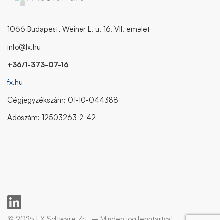
1066 Budapest, Weiner L. u. 16. VII. emelet
info@fx.hu
+36/1-373-07-16
fx.hu
Cégjegyzékszám: 01-10-044388
Adószám: 12503263-2-42
© 2025 FX Software Zrt. – Minden jog fenntartva!