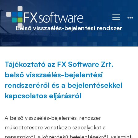
Belső
visszaélés-
Belső visszaélés-bejelentési rendszer
bejelentési
Tájékoztató az FX Software Zrt.
rendszer
belső visszaélés-bejelentési
rendszeréről és a bejelentésekkel
kapcsolatos eljárásról
A belső visszaélés-bejelentési rendszer
működtetésére vonatkozó szabályokat a
panaszokról, a közérdekű bejelentésekről, valamint